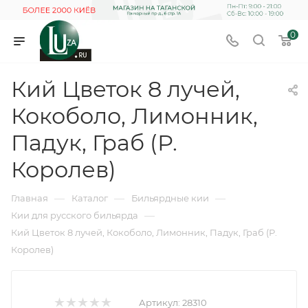
0
Кий Цветок 8 лучей,
Кокоболо, Лимонник,
Падук, Граб (Р.
Королев)
—
—
—
Главная
Каталог
Бильярдные кии
—
Кии для русского бильярда
Кий Цветок 8 лучей, Кокоболо, Лимонник, Падук, Граб (Р.
Королев)
Артикул:
28310