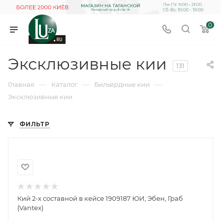
0
Эксклюзивные кии
131
—
—
—
Главная
Каталог
Бильярдные кии
Эксклюзивные кии
ФИЛЬТР
Кий 2-х составной в кейсе 1909187 ЮИ, Эбен, Граб
(Vantex)