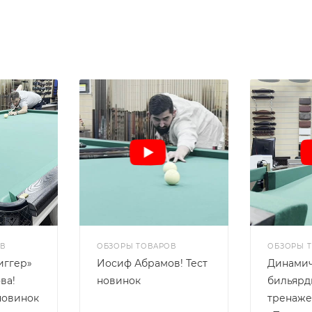
В
ОБЗОРЫ ТОВАРОВ
ОБЗОРЫ 
иггер»
Иосиф Абрамов! Тест
Динами
ва!
новинок
бильяр
новинок
тренаж