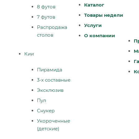
Каталог
8 футов
Товары недели
7 футов
Услуги
Распродажа
столов
О компании
П
М
Кии
Г
Пирамида
К
3-х составные
Эксклюзив
Пул
Снукер
Укороченные
(детские)