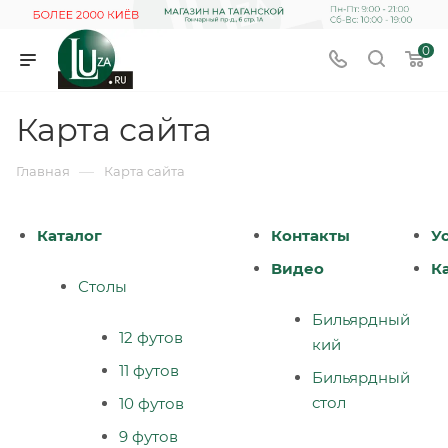
0
Карта сайта
—
Главная
Карта сайта
Каталог
Контакты
У
Видео
К
Столы
Бильярдный
12 футов
кий
11 футов
Бильярдный
стол
10 футов
9 футов