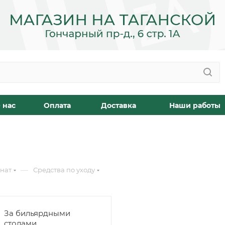
 нас
Оплата
Доставка
Наши работы
—
мнат
Средства по уходу
За бильярдными
столами