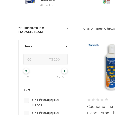
21 ТОВАР
По умолчанию (воз
ФИЛЬТР ПО
ПАРАМЕТРАМ
Цена
60
113 200
Тип
Для бильярдных
шаров
Средство для 
шаров Aramith
Для бильярдных