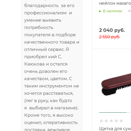
нейлон махаго
благодарность за его
А
В наличии
профессионализм и
умение выявить
потребность
2 040
руб.
покупателя в подборе
2 550
руб.
качественного товара и
отличный сервис. Я
приобрел кий С.
Каюкова и остался
очень доволен его
качеством, цветом. С
таким инструментом не
хочется расставаться,
(лег в руку, как будто
я выбирал в магазине).
Кроме того, я высоко
оценил, оперативность
Щетка для сук
доставки, вежливое