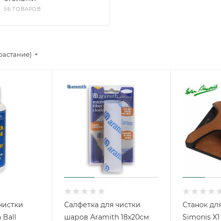
56 ТОВАРОВ
растание)
чистки
Салфетка для чистки
Станок дл
 Ball
шаров Aramith 18х20см
Simonis X1