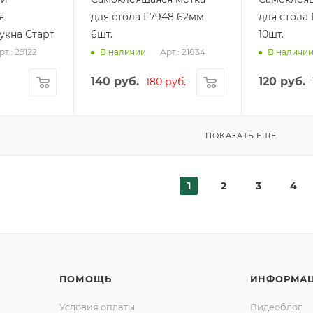
я
для стола F7948 62мм
для стола
укна Старт
6шт.
10шт.
рт.: 29122
Арт.: 21834
В наличии
В наличи
140
руб.
120
руб.
180
руб.
ПОКАЗАТЬ ЕЩЕ
1
2
3
4
ПОМОЩЬ
ИНФОРМА
Условия оплаты
Видеоблог