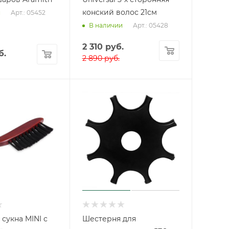
конский волос 21см
Арт.: 05452
и
Арт.: 05428
В наличии
2 310
руб.
б.
2 890
руб.
сукна MINI с
Шестерня для