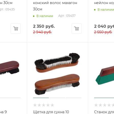
н 30см
конский волос махагон
нейлон ко
30см
рт.: 05435
В наличи
Арт.: 05437
В наличии
2 350
руб.
2 040
руб
2 940
руб.
2 550
руб.
на 9
Щетка для сукна 10
Станок дл