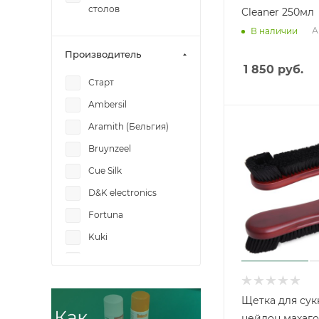
столов
Cleaner 250мл
А
В наличии
Производитель
1 850
руб.
Старт
Ambersil
Aramith (Бельгия)
Bruynzeel
Cue Silk
D&K electronics
Fortuna
Kuki
Longoni
Mezz Cues
Щетка для сук
Norditalia
нейлон махаго