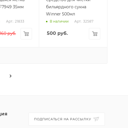
 F7949 35мм
бильярдного сукна
Winner 500мл
Арт.: 21833
Арт.: 32587
и
В наличии
500
руб.
160
руб.
ЦИЯ
ПОДПИСАТЬСЯ НА РАССЫЛКУ