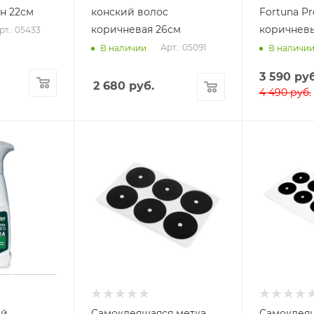
н 22см
конский волос
Fortuna Pr
коричневая 26см
коричнев
рт.: 05433
Арт.: 05091
В наличии
В наличи
3 590
руб
2 680
руб.
4 490
руб.
ый
Самоклеящаяся метка
Самоклеящ