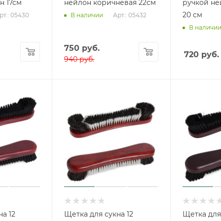
н 17см
нейлон коричневая 22см
ручкой не
20 см
рт.: 05430
Арт.: 05432
В наличии
В наличи
750
руб.
720
руб.
940
руб.
а 12
Щетка для сукна 12
Щетка для 