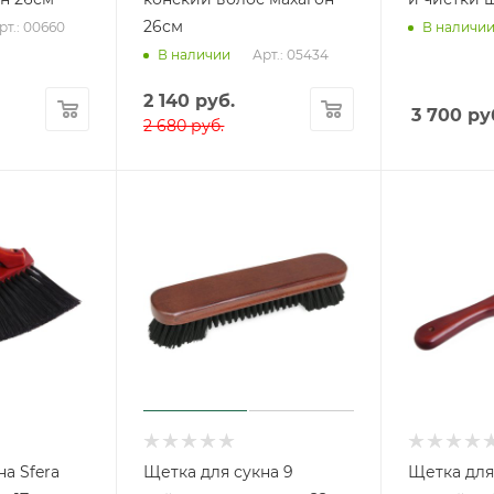
26см
рт.: 00660
В наличи
Арт.: 05434
В наличии
2 140
руб.
3 700
ру
2 680
руб.
а Sfera
Щетка для сукна 9
Щетка для 