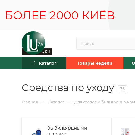
Каталог
Товары недели
О
Средства по уходу
76
—
—
Главная
Каталог
Для столов и бильярдных ко
За бильярдными
шарами