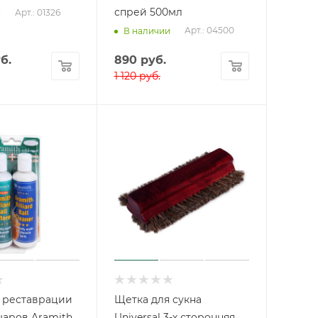
спрей 500мл
Арт.: 01326
и
Арт.: 04500
В наличии
б.
890
руб.
1 120
руб.
 реставрации
Щетка для сукна
шаров Aramith
Universal 3-х сторонняя