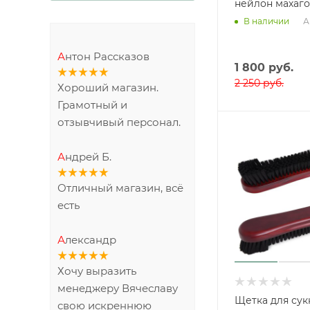
нейлон махаго
А
В наличии
Антон Рассказов
1 800
руб.
2 250
руб.
Хороший магазин.
Грамотный и
отзывчивый персонал.
Андрей Б.
Отличный магазин, всё
есть
Александр
Хочу выразить
менеджеру Вячеславу
Щетка для сукн
свою искреннюю