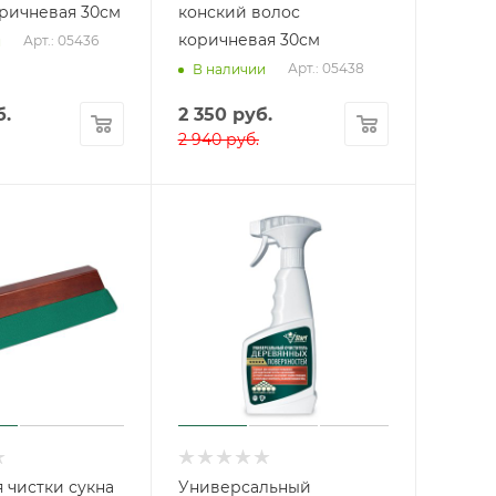
ричневая 30см
конский волос
коричневая 30см
Арт.: 05436
и
Арт.: 05438
В наличии
.
2 350
руб.
2 940
руб.
я чистки сукна
Универсальный