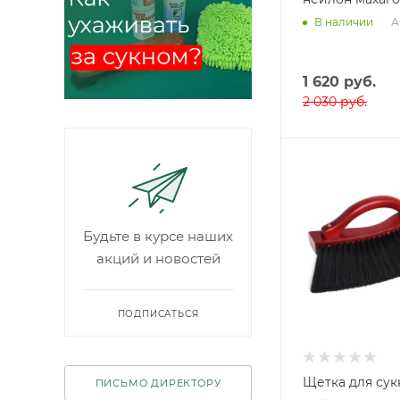
Tiger
А
В наличии
Tweeten
Winner
1 620
руб.
Iwan Simonis
2 030
руб.
Будьте в курсе наших
акций и новостей
ПОДПИСАТЬСЯ
Щетка для сукн
ПИСЬМО ДИРЕКТОРУ