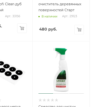
ofi Clean дуб
очиститель деревянных
ый
поверхностей Старт
Арт.: 33156
Арт.: 29123
и
В наличии
.
480
руб.
аяся метка
Средство для чистки