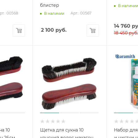
блистер
В наличи
рт.: 00568
Арт.: 00567
В наличии
14 760
ру
2 100
руб.
18 450
руб.
на 10
Щетка для сукна 10
Набор для
н 26см
конский волос махагон
и чистки 