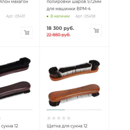
йлон махагон
полировки шаров 57.2мм
для машинки BPM-4
Арт.: 05431
Арт.: 05458
и
В наличии
18 300
руб.
22 880
руб.
сукна 12
Щетка для сукна 12