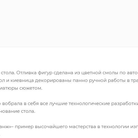
тола. Отливка фигур сделана из цветной смолы по авто
тол и киевница декорированы панно ручной работы в тр
иатюры сюжетом.
 вобрала в себя все лучшие технологические разработк
нование стола.
нж»– пример высочайшего мастерства в технологии изго
.