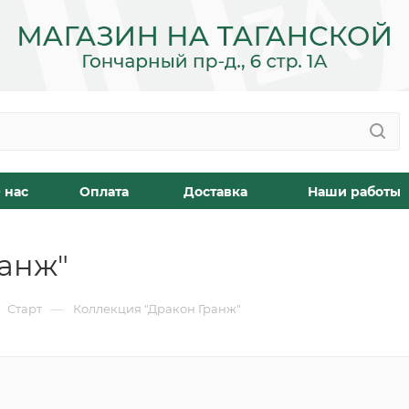
 нас
Оплата
Доставка
Наши работы
анж"
—
Старт
Коллекция "Дракон Гранж"