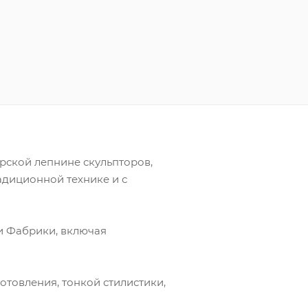
рской лепнине скульпторов,
адиционной технике и с
и Фабрики, включая
товления, тонкой стилистики,