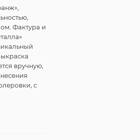
ранж»,
ьностью,
ом. Фактура и
еталла»
никальный
Выкраска
тся вручную,
анесения
олеровки, с