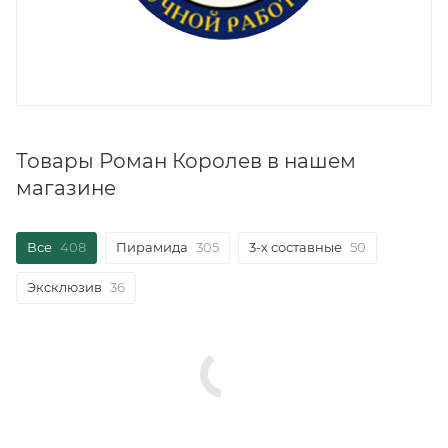
Товары Роман Королев в нашем
магазине
Все
408
Пирамида
305
3-х составные
50
Эксклюзив
36