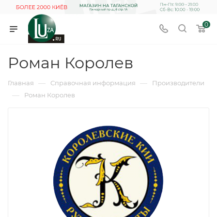
0
Роман Королев
—
—
Главная
Справочная информация
Производители
—
Роман Королев