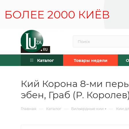
Каталог
Товары недели
О
Кий Корона 8-ми перь
эбен, Граб (Р. Королев
—
—
—
Главная
Каталог
Бильярдные кии
Кии дл