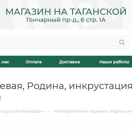
 нас
Оплата
Доставка
Наши работы
евая, Родина, инкрустаци
)
—
я русского бильярда
Кий Корона 8-ми перьевая, Родина, ин