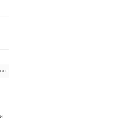
ОНТ
 и