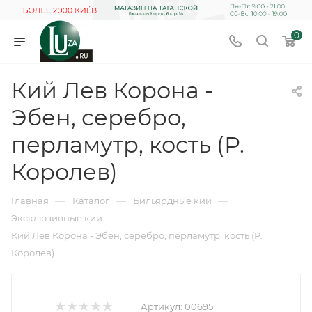
0
Кий Лев Корона -
Эбен, серебро,
перламутр, кость (Р.
Королев)
—
—
—
Главная
Каталог
Бильярдные кии
—
Эксклюзивные кии
Кий Лев Корона - Эбен, серебро, перламутр, кость (Р.
Королев)
Артикул:
00695