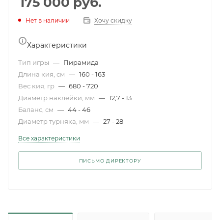
175 000
руб.
Нет в наличии
Хочу скидку
Характеристики
Тип игры
—
Пирамида
Длина кия, см
—
160 - 163
Вес кия, гр
—
680 - 720
Диаметр наклейки, мм
—
12,7 - 13
Баланс, см
—
44 - 46
Диаметр турняка, мм
—
27 - 28
Все характеристики
ПИСЬМО ДИРЕКТОРУ