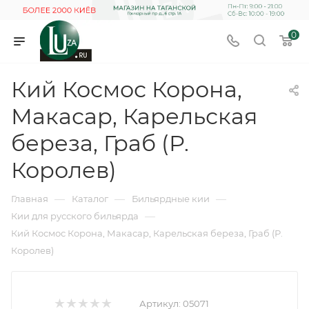
0
Кий Космос Корона,
Макасар, Карельская
береза, Граб (Р.
Королев)
—
—
—
Главная
Каталог
Бильярдные кии
—
Кии для русского бильярда
Кий Космос Корона, Макасар, Карельская береза, Граб (Р.
Королев)
Артикул:
05071