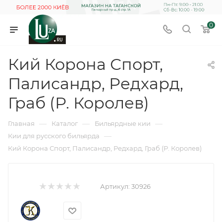
0
Кий Корона Спорт,
Палисандр, Редхард,
Граб (Р. Королев)
—
—
—
Главная
Каталог
Бильярдные кии
—
Кии для русского бильярда
Кий Корона Спорт, Палисандр, Редхард, Граб (Р. Королев)
Артикул:
30926