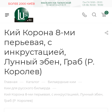
0
Кий Корона 8-ми
перьевая, с
инкрустацией,
Лунный эбен, Граб (Р.
Королев)
—
—
—
Главная
Каталог
Бильярдные кии
—
Кии для русского бильярда
Кий Корона 8-ми перьевая, с инкрустацией, Лунный эбен,
Граб (Р. Королев)