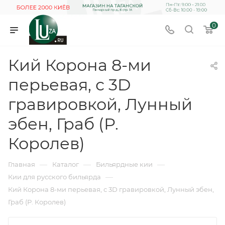
0
Кий Корона 8-ми
перьевая, с 3D
гравировкой, Лунный
эбен, Граб (Р.
Королев)
—
—
—
Главная
Каталог
Бильярдные кии
—
Кии для русского бильярда
Кий Корона 8-ми перьевая, с 3D гравировкой, Лунный эбен,
Граб (Р. Королев)