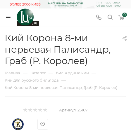
0
Кий Корона 8-ми
перьевая Палисандр,
Граб (Р. Королев)
—
—
—
Главная
Каталог
Бильярдные кии
—
Кии для русского бильярда
Кий Корона 8-ми перьевая Палисандр, Граб (Р. Королев)
Артикул:
25167