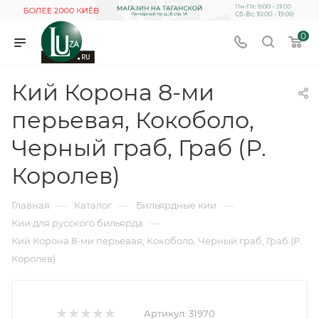
0
Кий Корона 8-ми
перьевая, Кокоболо,
Черный граб, Граб (Р.
Королев)
—
—
—
Главная
Каталог
Бильярдные кии
—
Кии для русского бильярда
Кий Корона 8-ми перьевая, Кокоболо, Черный граб, Граб (Р.
Королев)
Артикул:
31970