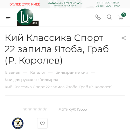
0
Кий Классика Спорт
22 запила Ятоба, Граб
(Р. Королев)
—
—
—
Главная
Каталог
Бильярдные кии
—
Кии для русского бильярда
Кий Классика Спорт 22 запила Ятоба, Граб (Р. Королев)
Артикул:
19555