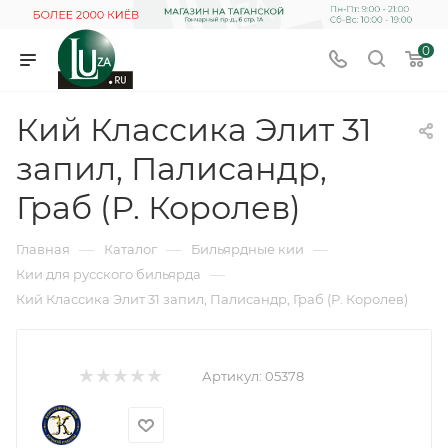
0
Кий Классика Элит 31
запил, Палисандр,
Граб (Р. Королев)
—
—
—
Главная
Каталог
Бильярдные кии
—
Кии для русского бильярда
Кий Классика Элит 31 запил, Палисандр, Граб (Р. Королев)
Артикул:
05378