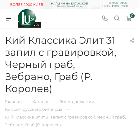
0
Кий Классика Элит 31
запил с гравировкой,
Черный граб,
Зебрано, Граб (Р.
Королев)
—
—
—
Главная
Каталог
Бильярдные кии
—
Кии для русского бильярда
Кий Классика Элит 31 запил с гравировкой, Черный граб,
Зебрано, Граб (Р. Королев)