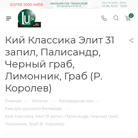
0
Кий Классика Элит 31
запил, Палисандр,
Черный граб,
Лимонник, Граб (Р.
Королев)
—
—
—
Главная
Каталог
Бильярдные кии
—
Кии для русского бильярда
Кий Классика Элит 31 запил, Палисандр, Черный граб,
Лимонник, Граб (Р. Королев)