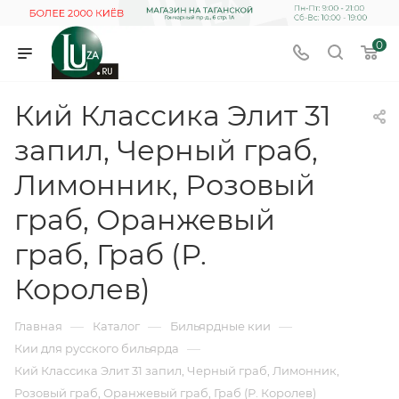
0
Кий Классика Элит 31
запил, Черный граб,
Лимонник, Розовый
граб, Оранжевый
граб, Граб (Р.
Королев)
—
—
—
Главная
Каталог
Бильярдные кии
—
Кии для русского бильярда
Кий Классика Элит 31 запил, Черный граб, Лимонник,
Розовый граб, Оранжевый граб, Граб (Р. Королев)