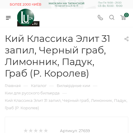
0
Кий Классика Элит 31
запил, Черный граб,
Лимонник, Падук,
Граб (Р. Королев)
—
—
—
Главная
Каталог
Бильярдные кии
—
Кии для русского бильярда
Кий Классика Элит 31 запил, Черный граб, Лимонник, Падук,
Граб (Р. Королев)
Артикул:
27659