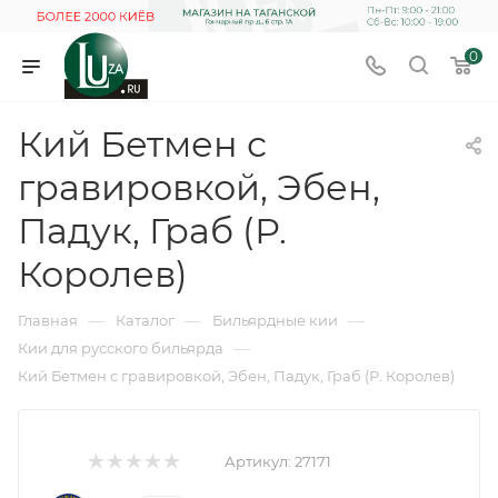
0
Кий Бетмен с
гравировкой, Эбен,
Падук, Граб (Р.
Королев)
—
—
—
Главная
Каталог
Бильярдные кии
—
Кии для русского бильярда
Кий Бетмен с гравировкой, Эбен, Падук, Граб (Р. Королев)
Артикул:
27171