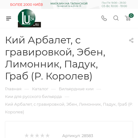
0
Кий Арбалет, с
гравировкой, Эбен,
Лимонник, Падук,
Граб (Р. Королев)
—
—
—
Главная
Каталог
Бильярдные кии
—
Кии для русского бильярда
Кий Арбалет, с гравировкой, Эбен, Лимонник, Падук, Граб (Р.
Королев)
Артикул:
28583