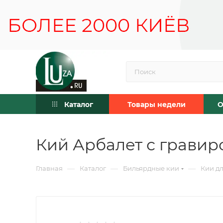
Каталог
Товары недели
О
Кий Арбалет с гравиро
—
—
—
Главная
Каталог
Бильярдные кии
Кии дл