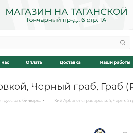
 нас
Оплата
Доставка
Наши работы
вкой, Черный граб, Граб (
—
я русского бильярда
Кий Арбалет с гравировкой, Черный гра