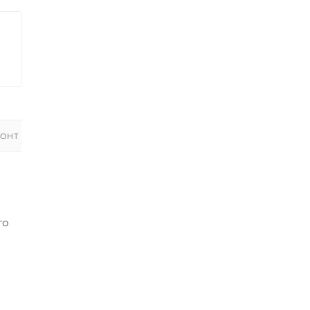
ОНТ
го