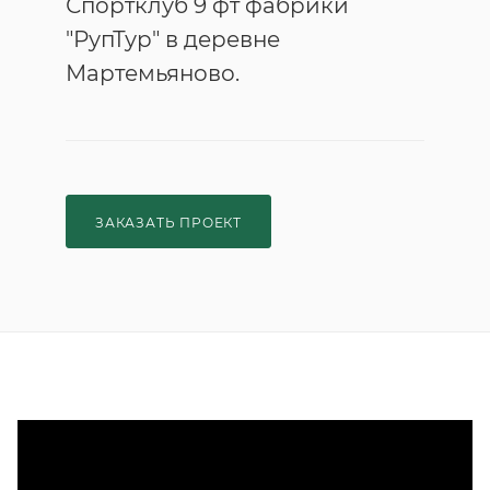
Спортклуб 9 фт фабрики
"РупТур" в деревне
Мартемьяново.
ЗАКАЗАТЬ ПРОЕКТ