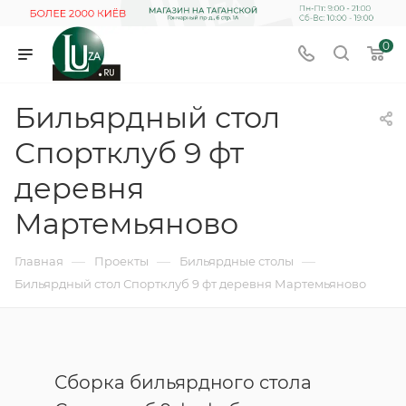
0
Бильярдный стол
Спортклуб 9 фт
деревня
Мартемьяново
—
—
—
Главная
Проекты
Бильярдные столы
Бильярдный стол Спортклуб 9 фт деревня Мартемьяново
Сборка бильярдного стола