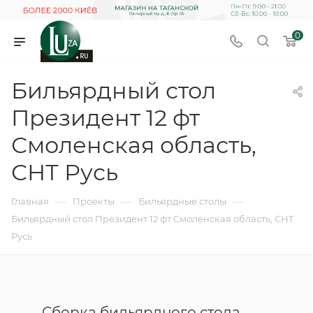
0
Бильярдный стол
Президент 12 фт
Смоленская область,
СНТ Русь
—
—
—
Главная
Проекты
Бильярдные столы
Бильярдный стол Президент 12 фт Смоленская область, СНТ
Русь
Сборка бильярдного стола