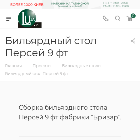
0
Бильярдный стол
Персей 9 фт
—
—
—
Главная
Проекты
Бильярдные столы
Бильярдный стол Персей 9 фт
Сборка бильярдного стола
Персей 9 фт фабрики "Бризар".