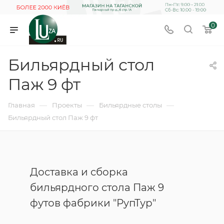
0
Бильярдный стол
Паж 9 фт
—
—
—
Главная
Проекты
Бильярдные столы
Бильярдный стол Паж 9 фт
Доставка и сборка
бильярдного стола Паж 9
футов фабрики "РупТур"