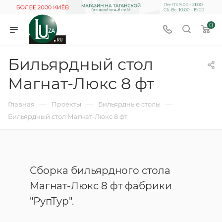
0
Бильярдный стол
Магнат-Люкс 8 фт
—
—
—
Главная
Проекты
Бильярдные столы
Бильярдный стол Магнат-Люкс 8 фт
Сборка бильярдного стола
Магнат-Люкс 8 фт фабрики
"РупТур".