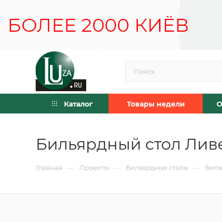
Каталог
Товары недели
О
Бильярдный стол Ливе
—
—
—
Главная
Проекты
Бильярдные столы
Биль