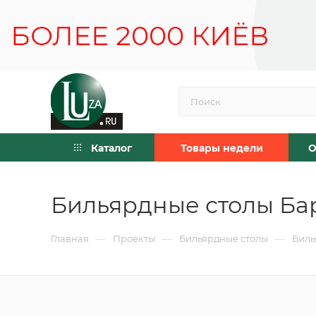
Каталог
Товары недели
О
Бильярдные столы Бар
—
—
—
Главная
Проекты
Бильярдные столы
Биль