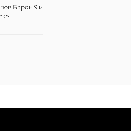
лов Барон 9 и
ске.