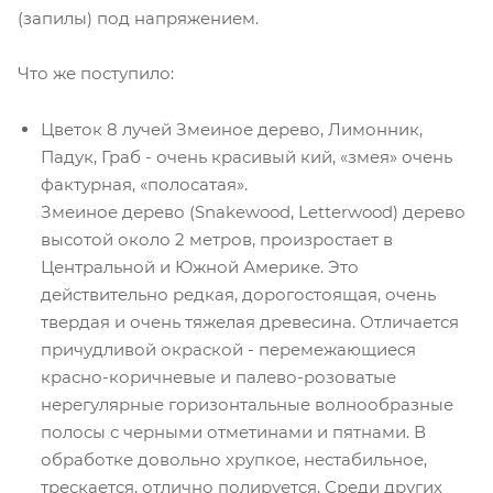
(запилы) под напряжением.
Что же поступило:
Цветок 8 лучей Змеиное дерево, Лимонник,
Падук, Граб - очень красивый кий, «змея» очень
фактурная, «полосатая».
Змеиное дерево (Snakewood, Letterwood) дерево
высотой около 2 метров, произростает в
Центральной и Южной Америке. Это
действительно редкая, дорогостоящая, очень
твердая и очень тяжелая древесина. Отличается
причудливой окраской - перемежающиеся
красно-коричневые и палево-розоватые
нерегулярные горизонтальные волнообразные
полосы с черными отметинами и пятнами. В
обработке довольно хрупкое, нестабильное,
трескается, отлично полируется. Среди других