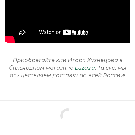
Приобретайте кии Игоря Кузнецова в
бильярдном магазине
Luza.ru
. Также, мы
осуществляем доставку по всей России!