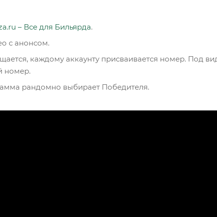
za.ru – Все для Бильярда
.
о с анонсом.
щается, каждому аккаунту присваивается номер. Под ви
й номер.
ограмма рандомно выбирает Победителя.