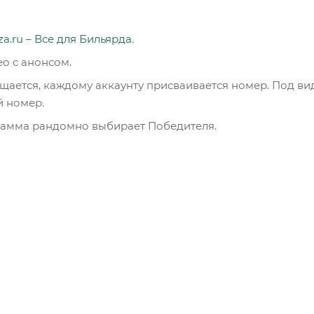
za.ru – Все для Бильярда
.
о с анонсом.
щается, каждому аккаунту присваивается номер. Под ви
й номер.
ограмма рандомно выбирает Победителя.