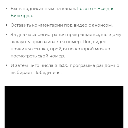
Быть подписанным на канал:
Luza.ru – Все для
Бильярда
.
Оставить комментарий под видео с анонсом.
За два часа регистрация прекращается, каждому
аккаунту присваивается номер. Под видео
появится ссылка, пройдя по которой можно
посмотреть свой номер.
И затем 15-го числа в 15:00 программа рандомно
выбирает Победителя.