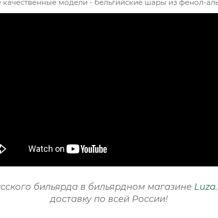
е качественные модели - бельгийские шары из фенол-ал
сского бильярда в бильярдном магазине
Luza.
доставку по всей России!