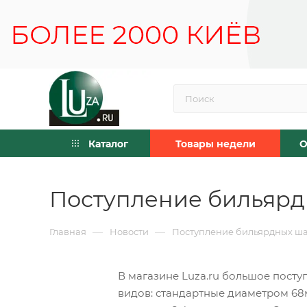
Каталог
Товары недели
О
Поступление бильярд
—
—
Главная
Новости
Поступление бильярдных ша
В магазине Luza.ru большое посту
видов: стандартные диаметром 68м