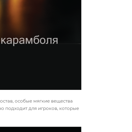
остав, особые мягкие вещества
но подходит для игроков, которые