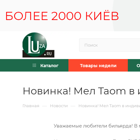
Каталог
Товары недели
О
Новинка! Мел Taom в
—
—
Главная
Новости
Новинка! Мел Taom в индив
Уважаемые любители бильярда! В м