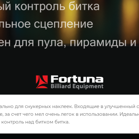
ально для снукерных наклеек. Входящие в улучшенный с
 за счет чего мел очень легок в использовании. Идеаль
контроль над битком битка.