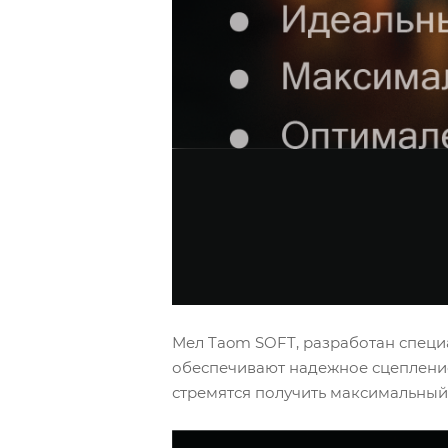
Мел Taom SOFT, разработан специ
обеспечивают надежное сцепление,
стремятся получить максимальный 