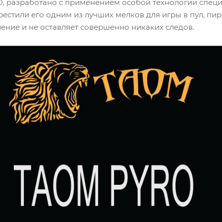
, разработано с применением особой технологии специ
естили его одним из лучших мелков для игры в пул, пи
ение и не оставляет совершенно никаких следов.