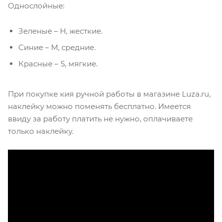
Однослойные:
Зеленые – H, жесткие.
Синие – M, средние.
Красные – S, мягкие.
При покупке кия ручной работы в магазине Luza.ru,
наклейку можно поменять бесплатно. Имеется
ввиду за работу платить не нужно, оплачиваете
только наклейку.