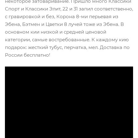
некоторое затоваривание. Пришло много Классики
Спорт и Классики Элит, 22 и 31 запил соответственно,
с гравировкой и без, Корона 8-ми перьевая из
Эбена, Бэтмен и Цветки 8 лучей тоже из Эбена. В
основном кии низкой и средней ценовой
категории, самые востребованные. К каждому кию
подарок: жесткий тубус, перчатка, мел. Доставка по
России бесплатно!