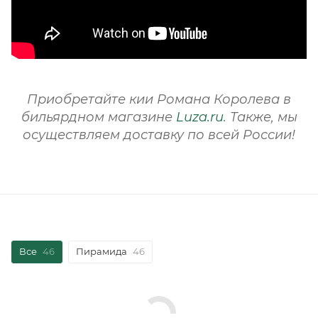
Приобретайте кии Романа Королева в
бильярдном магазине
Luza.ru
. Также, мы
осуществляем доставку по всей России!
Все
46
Пирамида
46