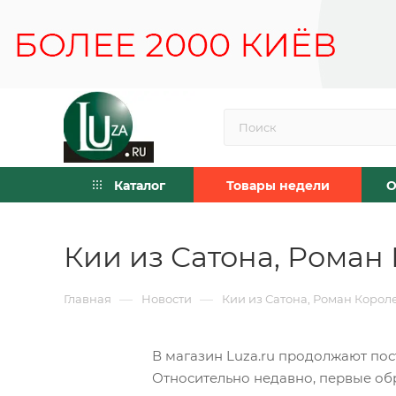
Каталог
Товары недели
О
Кии из Сатона, Роман
—
—
Главная
Новости
Кии из Сатона, Роман Корол
В магазин Luza.ru продолжают пос
Относительно недавно, первые обр