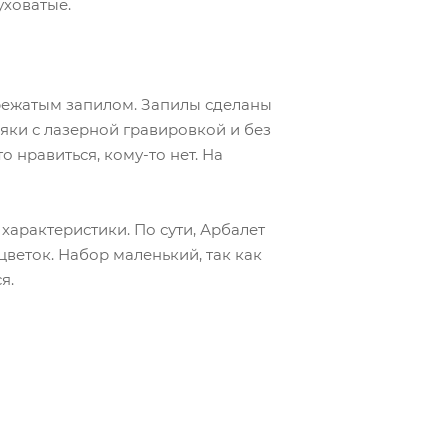
уховатые.
ережатым запилом. Запилы сделаны
няки с лазерной гравировкой и без
о нравиться, кому-то нет. На
арактеристики. По сути, Арбалет
цветок. Набор маленький, так как
я.