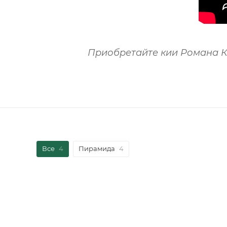
Приобретайте кии Романа 
Все
4
Пирамида
4