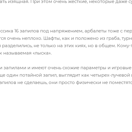
зать изящная. При этом очень жесткие, некоторые даже с
ссика 16 запилов под напряжением, арбалеты тоже с п
тся очень неплохо. Шафты, как и положено из граба, тур
разделились, не только на этих киях, но в общем. Кому-т
ак называемая «лыска».
 запилами и имеют очень схожие параметры и игровые х
ще один потайной запил, выглядит как четырех-лучевой 
запилов не сделаешь, они просто физически не поместятс