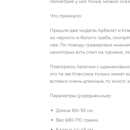
геометрия у них тонка, можно ска
Что приехало:
Пришли две модели Арбалет и Кла
из черного и белого граба, смотря
нее. По поводу гравировки мнения 
некоторых есть спил на турняке, т
Повторюсь палочки с одинаковыми
это та-же Классика только имеет е
вставки очень длинные, то много 
Параметры (усредненные):
Длина 160-161 см.
Вес 690-710 грамм.
Баланс 44-45 см.