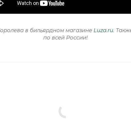
Королева в бильярдном магазине
Luza.ru
. Так
по всей России!