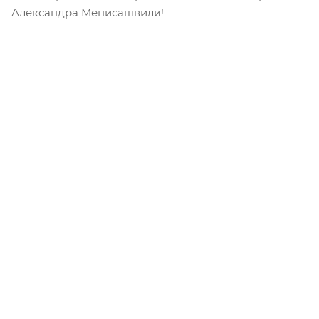
Александра Меписашвили!