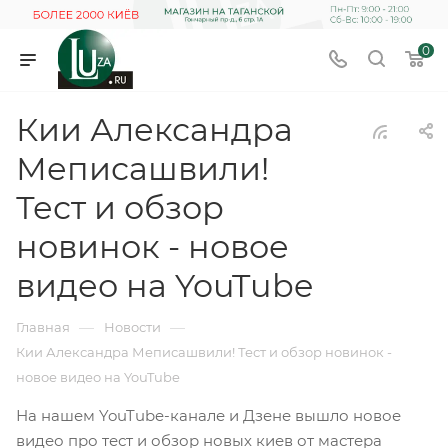
0
Кии Александра
Меписашвили!
Тест и обзор
новинок - новое
видео на YouTube
—
—
Главная
Новости
Кии Александра Меписашвили! Тест и обзор новинок -
новое видео на YouTube
На нашем YouTube-канале и Дзене вышло новое
видео про тест и обзор новых киев от мастера