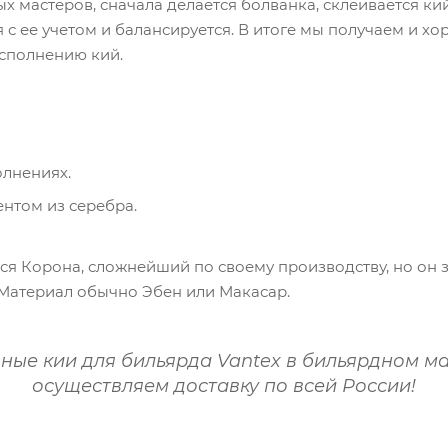
х мастеров, сначала делается болванка, склеивается кий
я с ее учетом и балансируется. В итоге мы получаем и 
исполнению кий.
олнениях.
нтом из серебра.
тся Корона, сложнейший по своему производству, но он 
 Материал обычно Эбен или Макасар.
ные кии для бильярда Vantex в бильярдном м
осуществляем доставку по всей России!