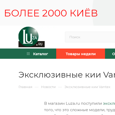
Каталог
Товары недели
О
Эксклюзивные кии Va
—
—
Главная
Новости
Эксклюзивные кии Vantex
В магазин Luza.ru поступили
экскл
того, что это сложные модели, тр