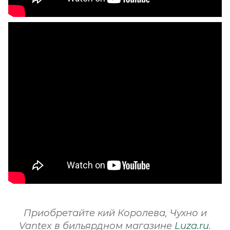
Приобретайте кий Королева, Чухно и
Vantex в бильярдном магазине
Luza.ru
.