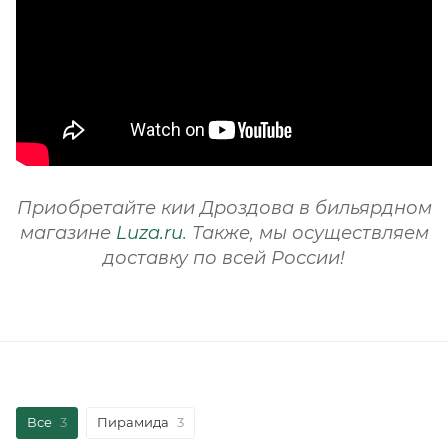
Приобретайте кии Дроздова в бильярдном
магазине
Luza.ru
. Также, мы осуществляем
доставку по всей России!
Все
3
Пирамида
3