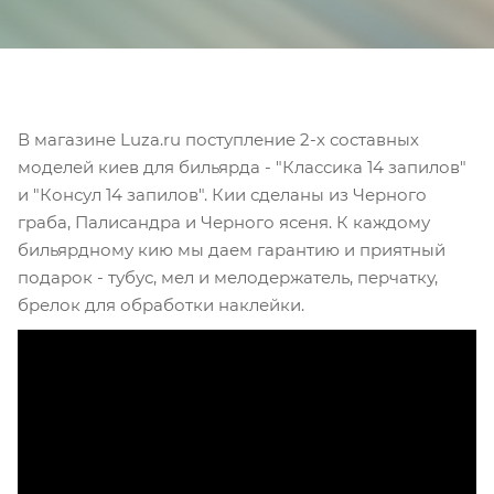
В магазине Luza.ru поступление 2-х составных
моделей киев для бильярда - "Классика 14 запилов"
и "Консул 14 запилов". Кии сделаны из Черного
граба, Палисандра и Черного ясеня. К каждому
бильярдному кию мы даем гарантию и приятный
подарок - тубус, мел и мелодержатель, перчатку,
брелок для обработки наклейки.