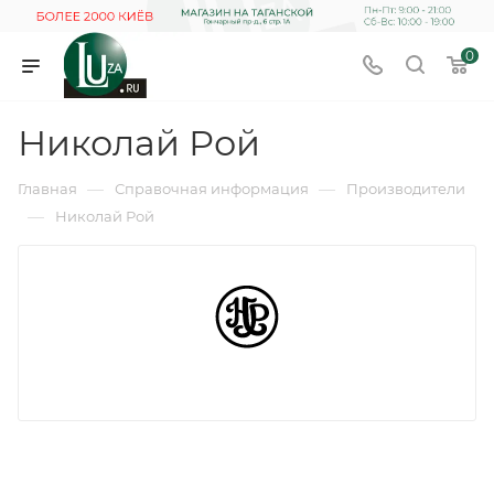
0
Николай Рой
—
—
Главная
Справочная информация
Производители
—
Николай Рой