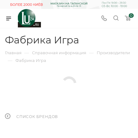
0
Фабрика Игра
—
—
Главная
Справочная информация
Производители
—
Фабрика Игра
СПИСОК БРЕНДОВ