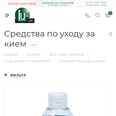
0
Средства по уходу за
кием
49
—
—
—
Главная
Каталог
Для киев и игроков
—
Уход за кием и наклейкой
Средства по уходу за кием
ФИЛЬТР