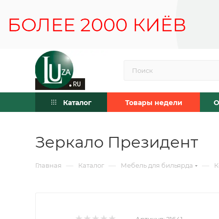
Каталог
Товары недели
О
Зеркало Президент
—
—
—
Главная
Каталог
Мебель для бильярда
К
Артикул:
21641