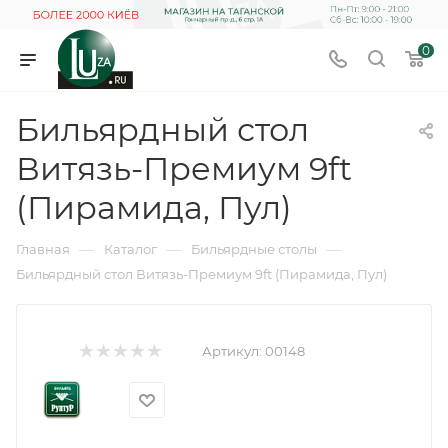
0
Бильярдный стол
Витязь-Премиум 9ft
(Пирамида, Пул)
—
—
—
Главная
Каталог
Бильярдные столы
Бильярдный стол Витязь-Премиум 9ft (Пирамида, Пул)
Артикул:
00148